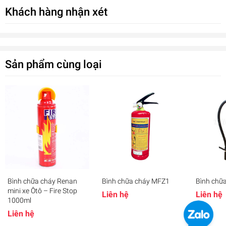
Khách hàng nhận xét
Sản phẩm cùng loại
Bình chữa cháy Renan
Bình chữa cháy MFZ1
Bình chữ
Bình chữa cháy xách tay bột ABC MFZL1
mini xe Ôtô – Fire Stop
Liên hệ
Liên hệ
0₫
1000ml
undefined
Liên hệ