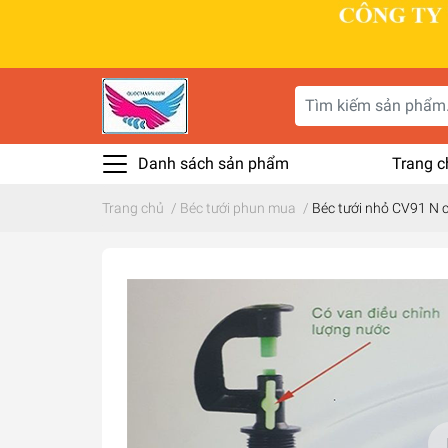
Danh sách sản phẩm
Trang c
Trang chủ
/
Béc tưới phun mua
/
Béc tưới nhỏ CV91 N c