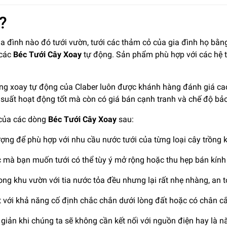
?
 đình nào đó tưới vườn, tưới các thảm cỏ của gia đình họ bằng
 các
Béc Tưới Cây Xoay
tự động. Sản phẩm phù hợp với các hệ t
ăng xoay tự động của Claber luôn được khánh hàng đánh giá c
 suất hoạt động tốt mà còn có giá bán cạnh tranh và chế độ bả
 của các dòng
Béc Tưới Cây Xoay
sau:
ượng để phù hợp với nhu cầu nước tưới của từng loại cây trồng 
mà bạn muốn tưới có thể tùy ý mở rộng hoặc thu hẹp bán kính 
ong khu vườn với tia nước tỏa đều nhưng lại rất nhẹ nhàng, an t
ệt với khả năng cố định chắc chắn dưới lòng đất hoặc có chân 
iản khi chúng ta sẽ không cần kết nối với nguồn điện hay là nă