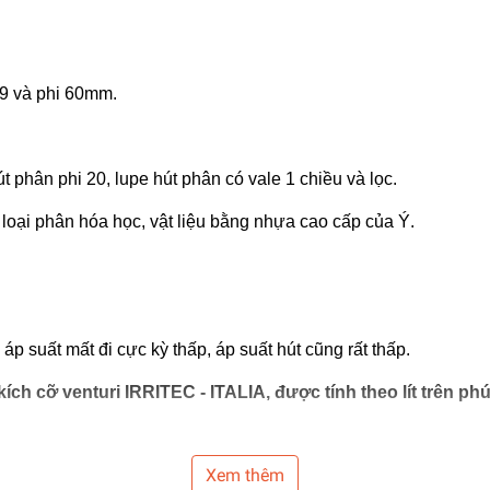
49 và phi 60mm.
t phân phi 20, lupe hút phân có vale 1 chiều và lọc.
loại phân hóa học, vật liệu bằng nhựa cao cấp của Ý.
p suất mất đi cực kỳ thấp, áp suất hút cũng rất thấp.
 cỡ venturi IRRITEC - ITALIA, được tính theo lít trên phút v
Xem thêm
(Quý khách vui lòng tải hình về phóng to lên để xem)