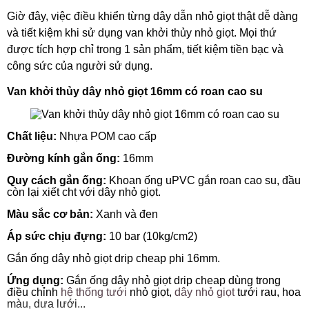
Giờ đây, việc điều khiển từng dây dẫn nhỏ giọt thật dễ dàng
và tiết kiệm khi sử dụng van khởi thủy nhỏ giọt. Mọi thứ
được tích hợp chỉ trong 1 sản phẩm, tiết kiệm tiền bạc và
công sức của người sử dụng.
Van khởi thủy dây nhỏ giọt 16mm có roan cao su
Chất liệu:
Nhựa POM cao cấp
Đường kính gắn ống:
16mm
Quy cách gắn ống:
Khoan ống uPVC gắn roan cao su, đầu
còn lại xiết cht với dây nhỏ giọt.
Màu sắc cơ bản:
Xanh và đen
Áp sức chịu đựng:
10 bar (10kg/cm2)
Gắn ống dây nhỏ giọt drip cheap phi 16mm.
Ứng dụng:
Gắn ống dây nhỏ giọt drip cheap dùng trong
điều chỉnh
hệ thống tưới
nhỏ giọt,
dây nhỏ giọt
tưới rau, hoa
màu, dưa lưới...