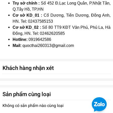
Trụ sở chính :
Số 452 Đ.Lạc Long Quân, P.Nhật Tân,
Q.Tây Hồ, TP.HN
Cơ sở KD_01 :
Cổ Dương, Tiên Dương, Đông Anh,
HN. Tel: 02437585153
Cơ sở KD_02 :
Số 80 TT9 KĐT Văn Phú, Phú La, Hà
Đông, HN. Tel: 02462620585
Hotline:
0919642586
Mail:
quocthai260313@gmail.com
Khách hàng nhận xét
Phụ Kiện Ống HDPE Tiền Phong
Sản phẩm cùng loại
0₫
undefined
Không có sản phẩm nào cùng loại