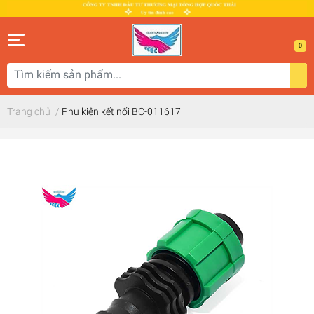
0
Trang chủ
/
Phụ kiện kết nối BC-011617