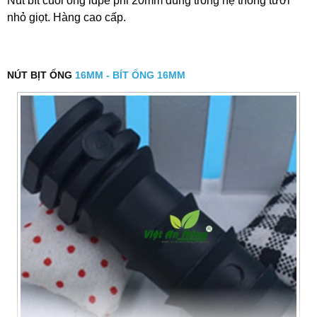
Nút bít cuối ống ldpe phi 20mm dùng trong hệ thống tưới
nhỏ giọt. Hàng cao cấp.
NÚT BỊT ỐNG
16MM - BÍT ỐNG 16MM