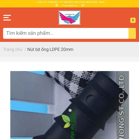
0
Trang chủ
/
Nút bịt ống LDPE 20mm