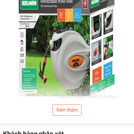
Xem thêm
Thông số kỹ thuật ống cuộn
tưới vườn
Úc:
Mã hàng:
1120H
Khách hàng nhận xét