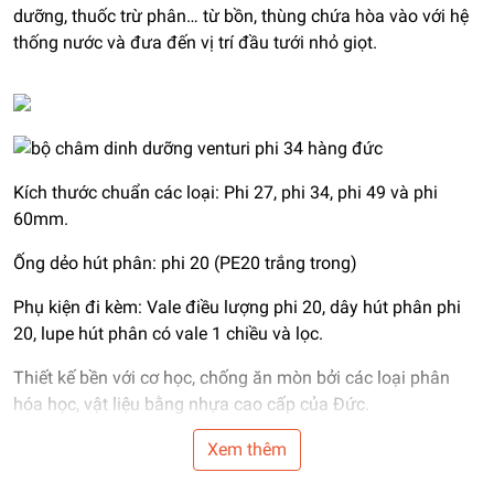
dưỡng, thuốc trừ phân… từ bồn, thùng chứa hòa vào với hệ
thống nước và đưa đến vị trí
đầu tưới nhỏ giọt.
Kích thước chuẩn các loại: Phi 27, phi 34, phi 49 và phi
60mm.
Ống dẻo hút phân: phi 20 (PE20 trắng trong)
Phụ kiện đi kèm: Vale điều lượng phi 20, dây hút phân phi
20, lupe hút phân có vale 1 chiều và lọc.
Thiết kế bền với cơ học, chống ăn mòn bởi các loại phân
hóa học, vật liệu bằng nhựa cao cấp của Đức.
Xuất xứ: Eurodrip - Đức
Xem thêm
Bảo hành: 12 tháng