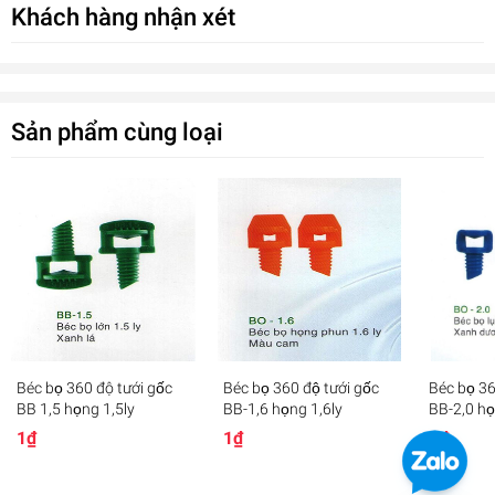
Khách hàng nhận xét
Ứng dụng:
Dùng trong
hệ thống tưới
gốc cây ăn quả, cây hồ tiêu,
tưới tán cây ăn quả,hoa màu...
Sản phẩm cùng loại
Béc bọ 360 độ tưới gốc
Béc bọ 360 độ tưới gốc
Béc bọ 36
Béc tưới gốc phun 12 tia - AQ 201
BB 1,5 họng 1,5ly
BB-1,6 họng 1,6ly
BB-2,0 ho
0₫
1₫
1₫
1₫
undefined