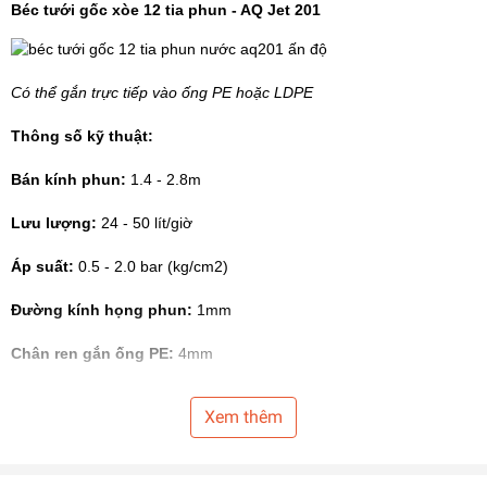
Béc tưới gốc
xòe 12 tia phun - AQ Jet 201
Có thể gắn trực tiếp vào ống PE hoặc LDPE
Thông số kỹ thuật:
Bán kính phun:
1.4 - 2.8m
Lưu lượng:
24 - 50 lít/giờ
Áp suất:
0.5 - 2.0 bar (kg/cm2)
Đường kính họng phun:
1mm
Chân ren gắn ống PE:
4mm
Thời gian sử dụng:
> 5 năm
Xem thêm
Bảo hành: 18 tháng
Xuất xứ:
Ấn Độ