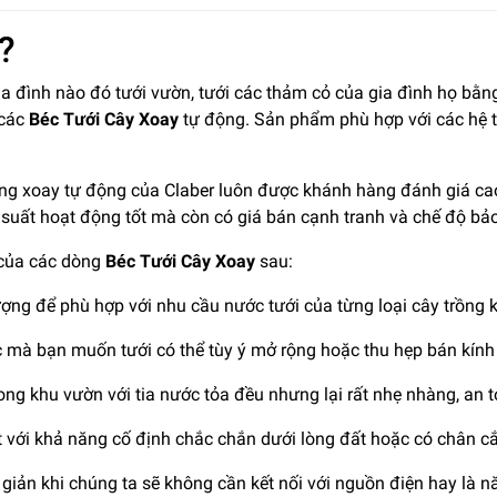
?
 đình nào đó tưới vườn, tưới các thảm cỏ của gia đình họ bằng
 các
Béc Tưới Cây Xoay
tự động. Sản phẩm phù hợp với các hệ t
ăng xoay tự động của Claber luôn được khánh hàng đánh giá c
 suất hoạt động tốt mà còn có giá bán cạnh tranh và chế độ bả
 của các dòng
Béc Tưới Cây Xoay
sau:
ượng để phù hợp với nhu cầu nước tưới của từng loại cây trồng 
mà bạn muốn tưới có thể tùy ý mở rộng hoặc thu hẹp bán kính 
ong khu vườn với tia nước tỏa đều nhưng lại rất nhẹ nhàng, an t
ệt với khả năng cố định chắc chắn dưới lòng đất hoặc có chân 
iản khi chúng ta sẽ không cần kết nối với nguồn điện hay là nă